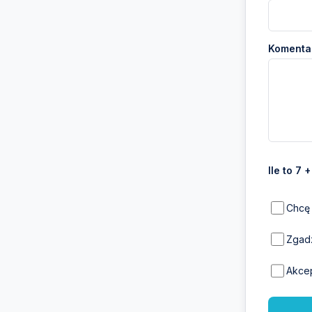
Komentar
Ile to 7 
Chcę 
Zgadz
Akce